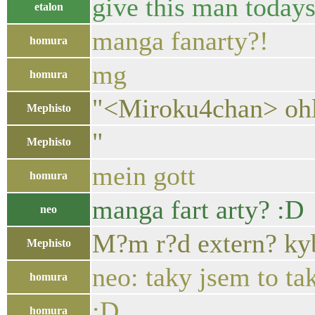
give this man todays
etalon
manga fanarty?!
homura
mg
homura
"<Miroku4chan> ohl
Mephisto
"
Mephisto
mein gott
homura
manga fart arty? :D
neo
M?m r?d extern? ky
Mephisto
neo: taky jsem to ta
homura
:D
homura