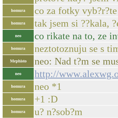
co za fotky vyb?r?te
homura
tak jsem si ??kala, 
homura
co rikate na to, ze i
neo
neztotoznuju se s ti
homura
neo: Nad t?m se mu
Mephisto
http://www.alexwg.
neo
neo *1
homura
+1 :D
homura
u? n?sob?m
homura