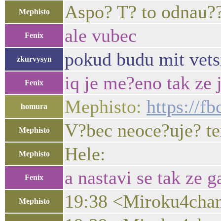
Aspo? T? to odnau?
Mephisto
ale vubec
Fenix
pokud budu mit vets
zkurvysyn
iq je me?eno tak ze 
Fenix
Mephisto:
https://
homura
V?bec neoce?uje? te
Mephisto
Hele:
Mephisto
a nastavi se tak ze 
Fenix
19:38 <Miroku4chan>
Mephisto