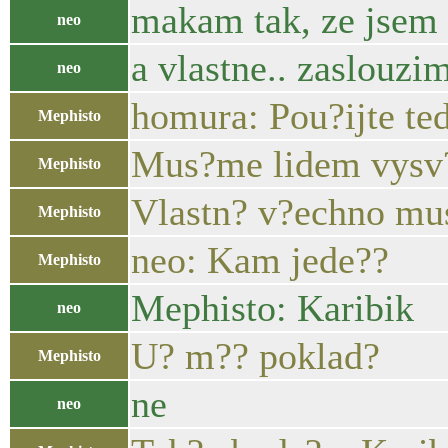
makam tak, ze jsem t
neo
a vlastne.. zaslouzim
neo
homura: Pou?ijte ted
Mephisto
Mus?me lidem vysv?t
Mephisto
Vlastn? v?echno mu
Mephisto
neo: Kam jede??
Mephisto
Mephisto: Karibik
neo
U? m?? poklad?
Mephisto
ne
neo