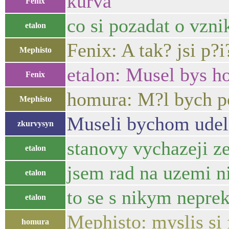
kurva
Fenix
co si pozadat o vzni
etalon
Fenix: A tak? jsi p?
Mephisto
etalon: Musel bys h
Fenix
homura: M?l bych po
Mephisto
Museli bychom udela
zkurvysyn
stanovy vychazeji ze
etalon
jsem rad na uzemi n
etalon
to se s nikym neprek
etalon
Mephisto: myslis si 
homura