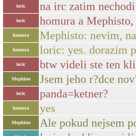
na irc zatim nechod
loric
homura a Mephisto, 
loric
Mephisto: nevim, na
homura
loric: yes. dorazim 
homura
btw videli ste ten kl
loric
Jsem jeho r?dce nov
Mephisto
panda=ketner?
loric
yes
homura
Ale pokud nejsem po
Mephisto