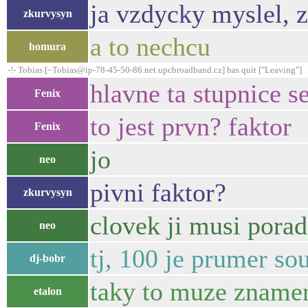
ja vzdycky myslel, z
zkurvysyn
a to nechcu
homura
-!- Tobias [~Tobias@ip-78-45-50-86.net.upcbroadband.cz] has quit ["Leaving"]
hlavne ta stupnice s
Fenix
to jest prvn? faktor
Fenix
jo
neo
pivni faktor?
zkurvysyn
clovek ji musi pora
neo
tj, 100 je prumer s
dj-bobr
taky to muze znamena
etalon