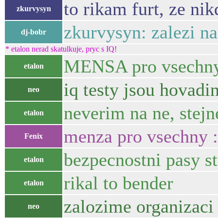
to rikam furt, ze ni
zkurvysyn
zkurvysyn: zalezi na
dj-bobr
* etalon nerad skatulkuje, pryc s IQ!
MENSA pro vsechn
etalon
iq testy jsou hovadi
neo
neverim na ne, stejn
etalon
menza pro vsechny 
Fenix
bezpecnostni pasy st
etalon
rikal to bender
etalon
zalozime organiza
neo