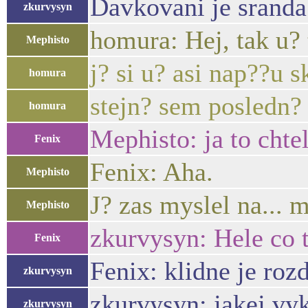
Davkovani je sranda
zkurvysyn
homura: Hej, tak u? 
Mephisto
j? si u? asi nap??u s
homura
stejn? sem posledn? 
homura
Mephisto: ja to chte
Fenix
Fenix: Aha.
Mephisto
J? zas myslel na... m
Mephisto
zkurvysyn: Hele co t
Fenix
Fenix: klidne je roz
zkurvysyn
zkurvysyn: jakej vyk
zkurvysyn