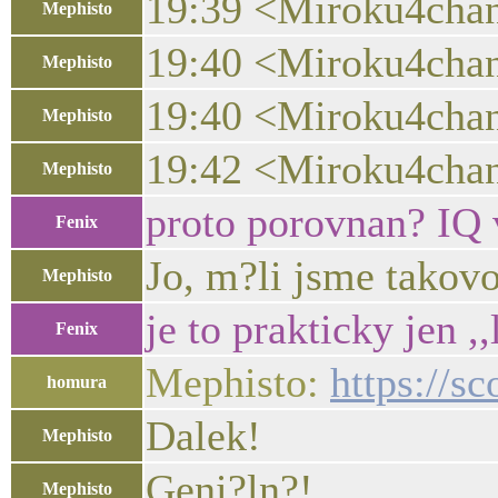
19:39 <Miroku4chan>
Mephisto
19:40 <Miroku4chan>
Mephisto
19:40 <Miroku4chan>
Mephisto
19:42 <Miroku4chan>
Mephisto
proto porovnan? IQ 
Fenix
Jo, m?li jsme takovo
Mephisto
je to prakticky jen 
Fenix
Mephisto:
https://s
homura
Dalek!
Mephisto
Geni?ln?!
Mephisto