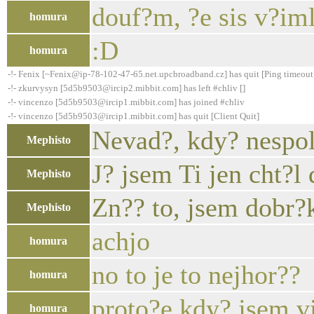
douf?m, ?e sis v?iml
homura
:D
homura
-!- Fenix [~Fenix@ip-78-102-47-65.net.upcbroadband.cz] has quit [Ping timeout
-!- zkurvysyn [5d5b9503@ircip2.mibbit.com] has left #chliv []
-!- vincenzo [5d5b9503@ircip1.mibbit.com] has joined #chliv
-!- vincenzo [5d5b9503@ircip1.mibbit.com] has quit [Client Quit]
Nevad?, kdy? nespolu
Mephisto
J? jsem Ti jen cht?
Mephisto
Zn?? to, jsem dobr?k
Mephisto
achjo
homura
no to je to nejhor??
homura
proto?e kdy? jsem v
homura