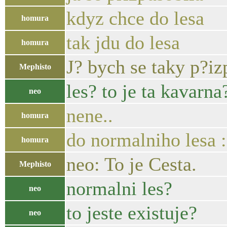
kdyz chce do lesa
homura
tak jdu do lesa
homura
J? bych se taky p?i
Mephisto
les? to je ta kavarna
neo
nene..
homura
do normalniho lesa 
homura
neo: To je Cesta.
Mephisto
normalni les?
neo
to jeste existuje?
neo