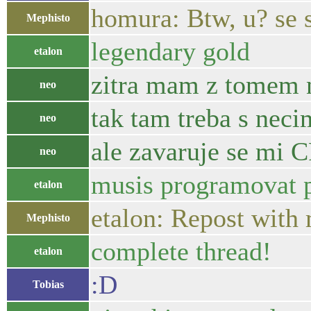
homura: Btw, u? se 
Mephisto
legendary gold
etalon
zitra mam z tomem n
neo
tak tam treba s nec
neo
ale zavaruje se mi C
neo
musis programovat 
etalon
etalon: Repost with
Mephisto
complete thread!
etalon
:D
Tobias