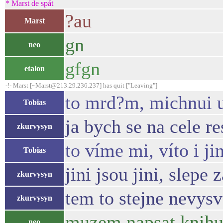
* Marst de spát
?au
Marst
gn
neo
gfgn
etalon
-!- Marst [~Marst@213.29.236.237] has quit ["Leaving"]
to mrd?m, michnui u
Tobias
ja bych se na cele r
zkurvysyn
to víme mi, víto i ji
Tobias
jini jsou jini, slepe
zkurvysyn
tem to stejne nevysv
zkurvysyn
muzem napsat knih
neo