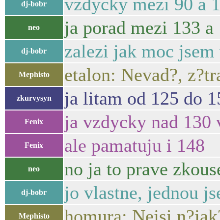
vzdycky mezi 90 a 
dj-bobr
ja porad mezi 133 a 
neo
zalezi jak moc jsem 
dj-bobr
etalon: Nevad?, z?tr
Mephisto
ja litam od 125 do 1
zkurvysyn
ja vzdycky nad 130 
Fenix
ale pamatuju i 148
Fenix
no ja to prave zkous
neo
jo vlastne, jednou j
dj-bobr
homura: Nejsi n?jak
Mephisto