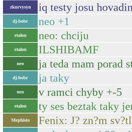
iq testy josu hovadi
zkurvysyn
neo +1
dj-bobr
neo: chciju
etalon
ILSHIBAMF
etalon
ja teda mam porad st
neo
ja taky
dj-bobr
v ramci chyby +-5
neo
ty ses beztak taky 
etalon
Fenix: J? zn?m sv?tl
Mephisto