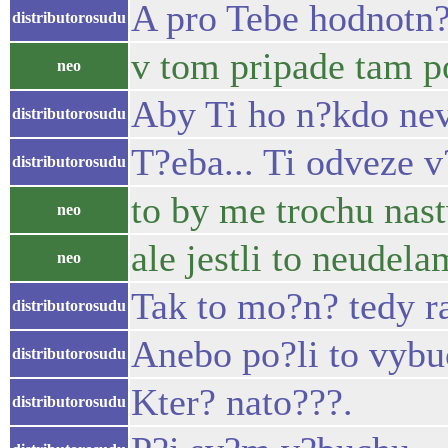
A pro Tebe hodnotn?
distributorosudu
v tom pripade tam p
neo
Aby Ti ho n?kdo nev
distributorosudu
T?eba... Ti odveze 
distributorosudu
to by me trochu nast
neo
ale jestli to neudela
neo
Tak to mo?n? tedy ra
distributorosudu
Anebo po?li to vybu
distributorosudu
Kter? nato???.
distributorosudu