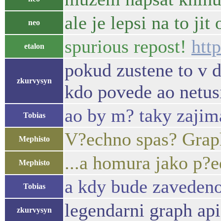
ale je lepsi na to jit 
neo
spurious repost!
htt
etalon
pokud zustene to v d
zkurvysyn
kdo povede ao netu
ao by m? taky zajim
Tobias
V?echno spas? Graph
Mephisto
...a homura jako p?
Mephisto
a kdy bude zaveden
Tobias
legendarni graph ap
zkurvysyn