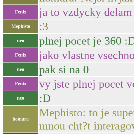
ja to vzdycky delam
Fenix
:3
Mephisto
plnej pocet je 360 :
neo
jako vlastne vsechno
Fenix
pak si na 0
neo
vy jste plnej pocet v
Fenix
:D
neo
Mephisto: to je supe
homura
mnou cht?t interago