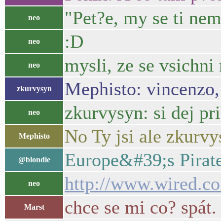
"Pet?e, my se ti nem
neo
:D
neo
mysli, ze se vsichni
neo
Mephisto: vincenzo,
zkurvysyn
zkurvysyn: si dej pri
neo
No Ty jsi ale zkurvy
Mephisto
Europe&#39;s Pirate
@blondie
http://www.wired.co
neo
chce se mi co? spát.
Marst