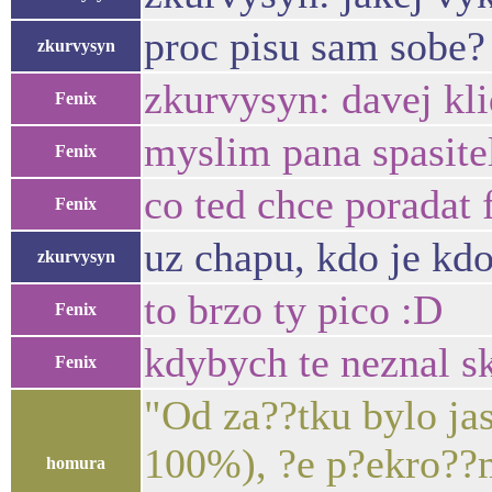
proc pisu sam sobe?
zkurvysyn
zkurvysyn: davej kl
Fenix
myslim pana spasitel
Fenix
co ted chce poradat 
Fenix
uz chapu, kdo je kdo
zkurvysyn
to brzo ty pico :D
Fenix
kdybych te neznal sk
Fenix
"Od za??tku bylo ja
100%), ?e p?ekro??m
homura