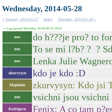
Wednesday, 2014-05-28
« Tuesday, 2014-05-27
Index
Thursday, 2014-05-29 »
--- Log opened Wed May 28 00:00:25 2014
do h???je pro? to f
neo
To se mi l?b? ? ? Sd
neo
Lenka Julie Wagnero
neo
kdo je kdo :D
zkurvysyn
zkurvysyn: Kdo jsi 
Mephisto
vsichni jsou vsichni
neo
Fenix: A co tam p?e
Kedrigern