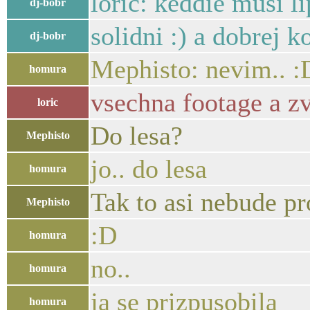
loric: keddie musi li
dj-bobr
solidni :) a dobrej k
dj-bobr
Mephisto: nevim.. :D
homura
vsechna footage a z
loric
Do lesa?
Mephisto
jo.. do lesa
homura
Tak to asi nebude p
Mephisto
:D
homura
no..
homura
ja se prizpusobila
homura