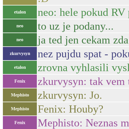
neo: hele pokud RV p
etalon
to uz je podany...
neo
ja ted jen cekam zda
neo
nez pujdu spat - po
zkurvysyn
zrovna vyhlasili vy
etalon
zkurvysyn: tak vem 
Fenix
zkurvysyn: Jo.
Mephisto
Fenix: Houby?
Mephisto
Mephisto: Neznas me
Fenix