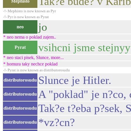
Tak?e bude? v Karib
Mephisto
-!- Mephisto is now known as Pyr
-!- Pyr is now known as Pyrat
jo
neo
* neo nema o poklad zajem..
vsihcni jsme stejnyy
Pyrat
* neo staci pisek, Slunce, more...
* homura taky nechce poklad
-!- Pyrat is now known as distributorosudu
Slunce je Hitler.
distributorosudu
A "poklad" je n?co,
distributorosudu
Tak?e t?eba p?sek, Sl
distributorosudu
*vz?cn?
distributorosudu