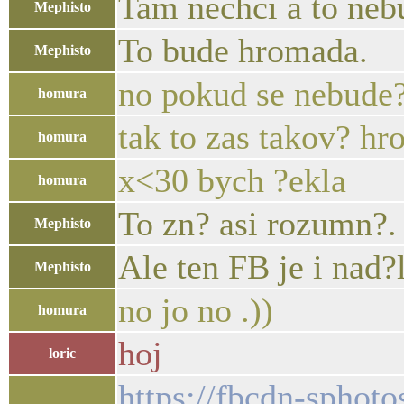
Tam nechci a to neb
Mephisto
To bude hromada.
Mephisto
no pokud se nebude?
homura
tak to zas takov? h
homura
x<30 bych ?ekla
homura
To zn? asi rozumn?.
Mephisto
Ale ten FB je i nad?
Mephisto
no jo no .))
homura
hoj
loric
https://fbcdn-spho