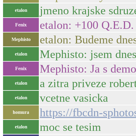
jmeno krajske sdruze
etalon
etalon: +100 Q.E.D.
Fenix
etalon: Budeme dnes
Mephisto
Mephisto: jsem dne
etalon
Mephisto: Ja s demo
Fenix
a zitra priveze robe
etalon
vcetne vasicka
etalon
https://fbcdn-spho
homura
moc se tesim
etalon