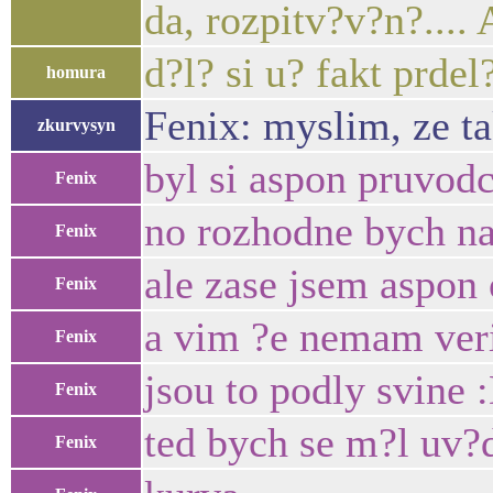
da, rozpitv?v?n?....
d?l? si u? fakt prdel
homura
Fenix: myslim, ze ta
zkurvysyn
byl si aspon pruvod
Fenix
no rozhodne bych na
Fenix
ale zase jsem aspon
Fenix
a vim ?e nemam veri
Fenix
jsou to podly svine 
Fenix
ted bych se m?l uv?
Fenix