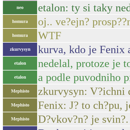
etalon: ty si taky ne
neo
oj.. ve?ejn? prosp??n
homura
WTF
homura
kurva, kdo je Fenix
zkurvysyn
nedelal, protoze je 
etalon
a podle puvodniho p
etalon
zkurvysyn: V?ichni 
Mephisto
Fenix: J? to ch?pu, 
Mephisto
D?vkov?n? je svin?.
Mephisto