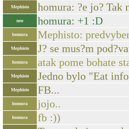
homura: ?e jo? Tak 
Mephisto
homura: +1 :D
neo
Mephisto: predvyber
homura
J? se mus?m pod?vat 
Mephisto
atak pome bohate st
homura
Jedno bylo "Eat info
Mephisto
FB...
Mephisto
jojo..
homura
fb :))
homura