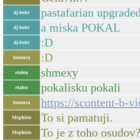
pastafarian upgrade
dj-bobr
a miska POKAL
dj-bobr
:D
dj-bobr
:D
homura
shmexy
etalon
pokalisku pokali
etalon
https://scontent-b
homura
To si pamatuji.
Mephisto
To je z toho osudov
Mephisto