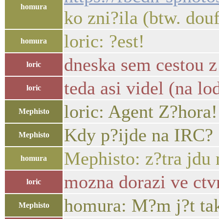
homura
ko zni?ila (btw. dou
loric: ?est!
homura
dneska sem cestou z 
loric
teda asi videl (na lo
loric
loric: Agent Z?hora!
Mephisto
Kdy p?ijde na IRC?
Mephisto
Mephisto: z?tra jdu 
homura
mozna dorazi ve ctv
loric
homura: M?m j?t ta
Mephisto